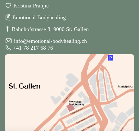
􀊴
Kristina Pranjic
􀻒
Emotional Bodyhealing
􀎪
Bahnhofstrasse 8, 9000 St. Gallen
􀍕
info@emotional-bodyhealing.ch
􀌾
+41 78 217 68 76